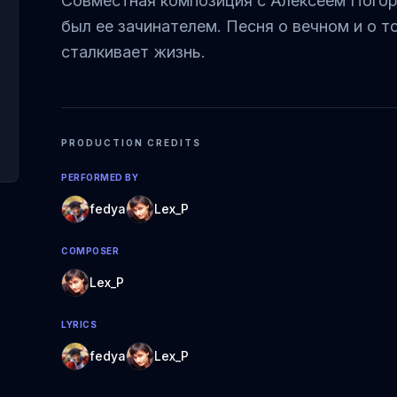
Совместная композиция с Алексеем Погор
был ее зачинателем. Песня о вечном и о т
сталкивает жизнь.
PRODUCTION CREDITS
PERFORMED BY
fedya
Lex_P
COMPOSER
Lex_P
LYRICS
fedya
Lex_P