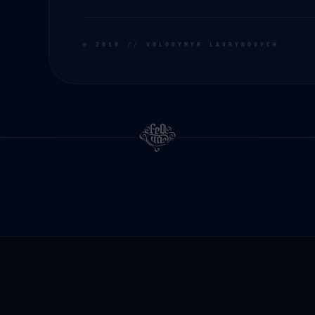
©
2010
// VOLODYMYR LAVRYNOVYCH
КАМЕННОЕ СЕРДЦЕ (FEAT. DEFO)
ПРЕКРАСНО