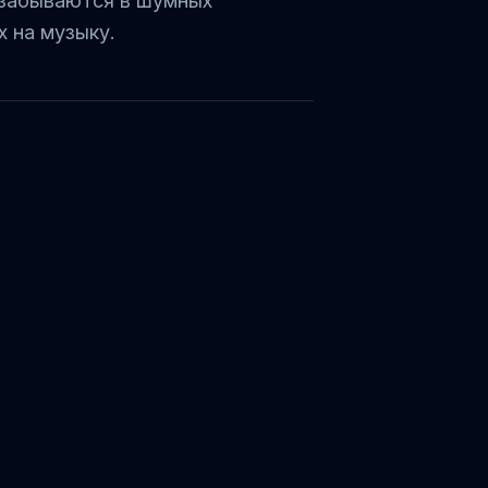
е забываются в шумных
х на музыку.