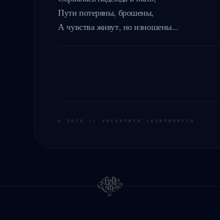
Пути потеряны, брошены,

А чувства живут, но изношены...
©
2010
// VOLODYMYR LAVRYNOVYCH