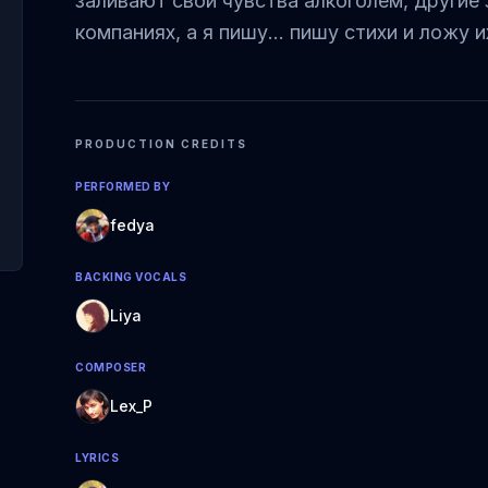
заливают свои чувства алкоголем, други
компаниях, а я пишу… пишу стихи и ложу и
PRODUCTION CREDITS
PERFORMED BY
fedya
BACKING VOCALS
Liya
COMPOSER
Lex_P
LYRICS