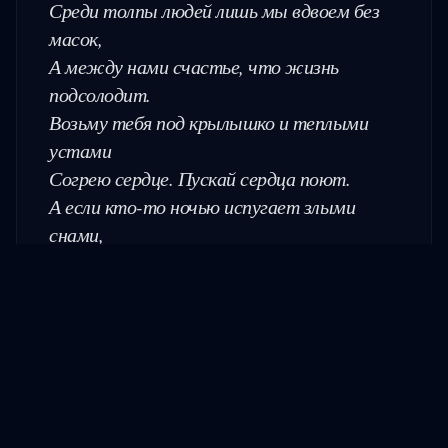
Среди толпы людей лишь мы вдвоем без 
масок,

А между нами счастье, что жизнь 
подсолодит.

Возьму тебя под крылышко и теплыми 
устами

Согрею сердце. Пускай сердца поют.

А если кто-то ночью испугает злыми 
снами,

Прижмись ко мне покрепче и найдешь 
приют.
//
1:46 05.07.2010 - 3:55 05.07.2010