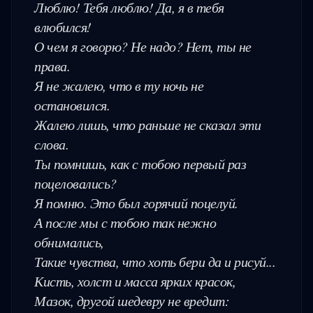
Люблю! Тебя люблю! Да, я в тебя 
влюбился!

О чем я говорю? Не надо? Нет, ты не 
права.

Я не жалею, что в ту ночь не 
остановился.

Жалею лишь, что раньше не сказал эти 
слова.

Ты помнишь, как с тобою первый раз 
поцеловались?

Я помню. Это был горячий поцелуй.

А после мы с тобою так нежно 
обнимались,

Такие чувства, что хоть бери да и рисуй...

Кисть, холст и масса ярких красок,

Мазок, другой шедевру не вредит:
