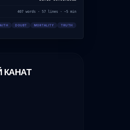
407
words ·
57
lines · ~
5
min
FAITH
DOUBT
MORTALITY
TRUTH
 КАНАТ