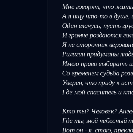
Мне говорят, что жить 
А я ищу что-то в душе,
Один влачусь, пусть гру
И громче роздаются голо
Я не сторонник верований
Рилигии придуманы людь
Имею право выбирать ил
Со временем судьба розв
Уверен, что приду к ист
Где мой спаситель и кто 
Кто ты? Человек? Ангел
Где ты, мой небесный п
Вот он - я, стою, прекло