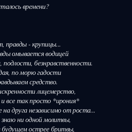
талось времени?

 правды - крупицы...

вды омывается водицей

 подлости, безнравственности.

дая, по морю гадости

авдываем средство.

скренности лицемерство,

. и все так просто *ирония*

на друга независимо от роста...

 знаю ни одной молитвы,

в будущем острее бритвы,
