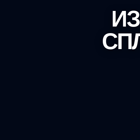
ИЗ
СП