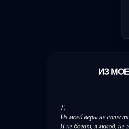
ИЗ МО
1)

Из моей веры не сплест
Я не богат, я молод, не 