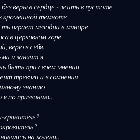
без веры в сердце - жить в пустоте

 в кромешной темноте

сть играет мелодии в миноре

са в церковном хоре

, верю в себя.

ми и занчит я

ь быть при своем мнении

еит тревоги и в сомнении

инному знанию

я по призванию...

-хранитель?

окровитель?

нившись на колени...
